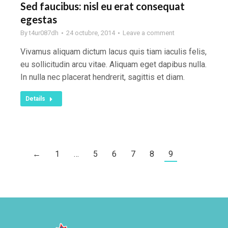
Sed faucibus: nisl eu erat consequat
egestas
By
t4ur087dh
24 octubre, 2014
Leave a comment
Vivamus aliquam dictum lacus quis tiam iaculis felis,
eu sollicitudin arcu vitae. Aliquam eget dapibus nulla.
In nulla nec placerat hendrerit, sagittis et diam.
Details
←
1
…
5
6
7
8
9