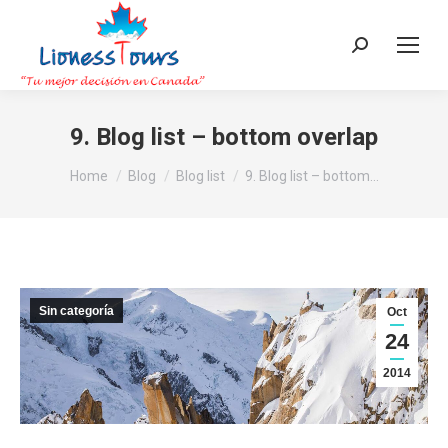
Search:
9. Blog list – bottom overlap
You are here:
Home
Blog
Blog list
9. Blog list – bottom…
Sin categoría
Oct
24
2014