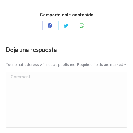
Comparte este contenido
Share
Share
Share
on
on
on
Facebook
X
WhatsApp
Deja una respuesta
Your email address will not be published. Required fields are marked
*
Comment