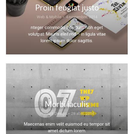
Proin feugiat justo
Web & Mobile
4 noviembre, 2014
nteger commodo interdum nibh eget
volutpat. Mauris eleifend – in ligula vitae
lorem ipsum dolor sagittis.
Morbi iaculis
Product Design
28 abril, 2014
Maecenas enim velit euismod eu tempor sit
amet dictum lorem.