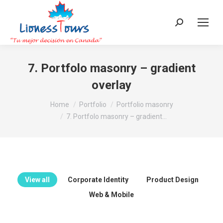
Search:
7. Portfolo masonry – gradient
overlay
You are here:
Home
Portfolio
Portfolio masonry
7. Portfolo masonry – gradient…
View all
Corporate Identity
Product Design
Web & Mobile