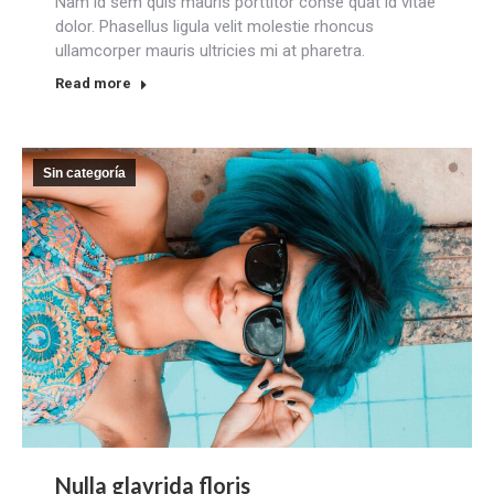
Nam id sem quis mauris porttitor conse quat id vitae
dolor. Phasellus ligula velit molestie rhoncus
ullamcorper mauris ultricies mi at pharetra.
Read more
Sin categoría
Nulla glavrida floris