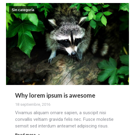
Sin categoría
Why lorem ipsum is awesome
18 septiembre, 2016
Vivamus aliquam ornare sapien, a suscipit nisi
convallis veltiam gravida felis nec. Fusce molestie
semsit sed interdum anteamet adipiscing risus.
Read more