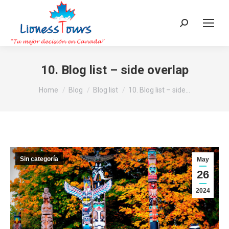
Search:
10. Blog list – side overlap
You are here:
Home
Blog
Blog list
10. Blog list – side…
Sin categoría
May
26
2024