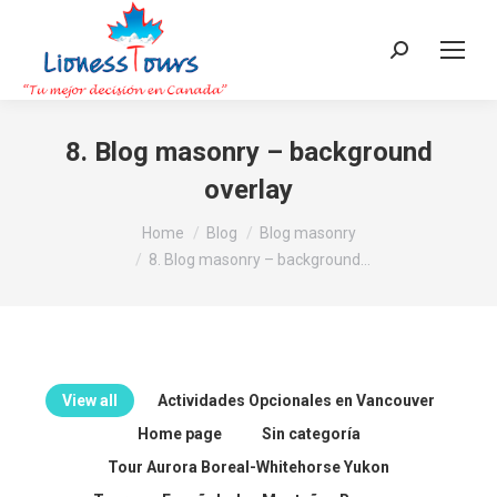
Search:
8. Blog masonry – background
overlay
You are here:
Home
Blog
Blog masonry
8. Blog masonry – background…
View all
Actividades Opcionales en Vancouver
Home page
Sin categoría
Tour Aurora Boreal-Whitehorse Yukon